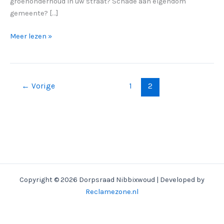
groenonderhoud in uw straat? Schade aan eigendom
gemeente? […]
MEDEDELING
Meer lezen »
EN
KLACHTEN
DOORGEVEN
AAN
←
Vorige
1
2
DE
GEMEENTEN
Copyright © 2026 Dorpsraad Nibbixwoud | Developed by
Reclamezone.nl