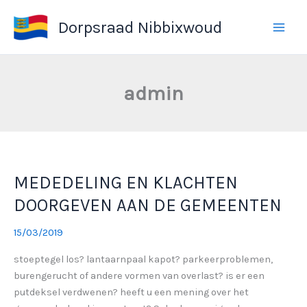
Ga
Dorpsraad Nibbixwoud
naar
de
inhoud
admin
MEDEDELING EN KLACHTEN
DOORGEVEN AAN DE GEMEENTEN
15/03/2019
stoeptegel los? lantaarnpaal kapot? parkeerproblemen,
burengerucht of andere vormen van overlast? is er een
putdeksel verdwenen? heeft u een mening over het